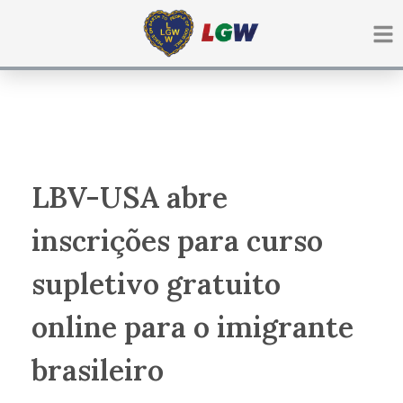
Ir
para
o
conteúdo
LBV-USA abre
inscrições para curso
supletivo gratuito
online para o imigrante
brasileiro