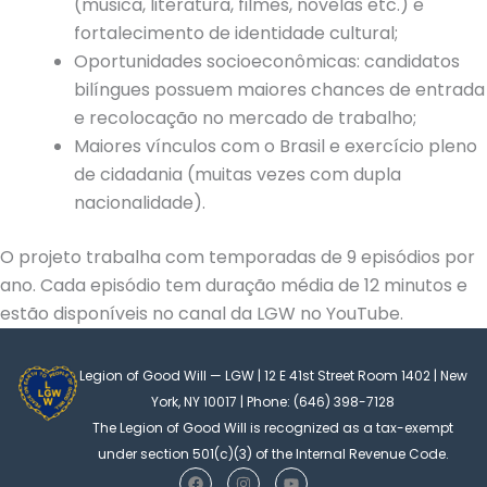
(música, literatura, filmes, novelas etc.) e
fortalecimento de identidade cultural;
Oportunidades socioeconômicas: candidatos
bilíngues possuem maiores chances de entrada
e recolocação no mercado de trabalho;
Maiores vínculos com o Brasil e exercício pleno
de cidadania (muitas vezes com dupla
nacionalidade).
O projeto trabalha com temporadas de 9 episódios por
ano. Cada episódio tem duração média de 12 minutos e
estão disponíveis no canal da LGW no YouTube.
Legion of Good Will — LGW | 12 E 41st Street Room 1402 | New
York, NY 10017 | Phone: (646) 398-7128
The Legion of Good Will is recognized as a tax-exempt
under section 501(c)(3) of the Internal Revenue Code.
F
I
Y