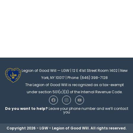
Legion of Good Will — LGW | 12 E 41st Street Room 1402 | New
York, NY 10017 | Phone: (646) 398-7128
The Legion of Good Will is recognized as a tax-exempt
under section 501(c)(3) of the Internal Revenue Code.
F
I
Y
a
n
o
c
s
u
Do you want to help?
Leave your phone number and we’ll contact
e
t
t
you
b
a
u
o
g
b
o
r
e
Copyright 2026 - LGW - Legion of Good Will. All rights reserved.
k
a