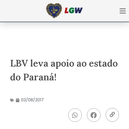
Ir
para
o
conteúdo
LBV leva apoio ao estado
do Paraná!
03/08/2017