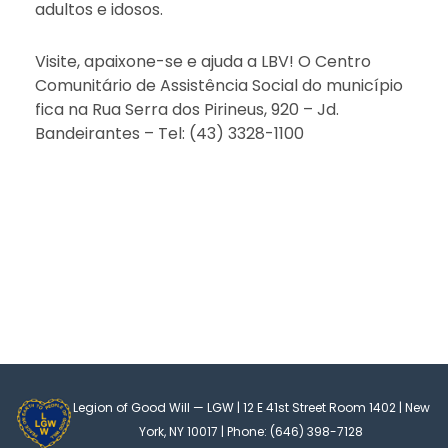
adultos e idosos.
Visite, apaixone-se e ajuda a LBV! O Centro
Comunitário de Assistência Social do município
fica na Rua Serra dos Pirineus, 920 – Jd.
Bandeirantes – Tel: (43) 3328-1100
Legion of Good Will — LGW | 12 E 41st Street Room 1402 | New
York, NY 10017 | Phone: (646) 398-7128