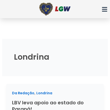
Ir
para
o
conteúdo
Londrina
,
Da Redação
Londrina
LBV leva apoio ao estado do
Paraná!