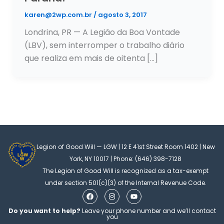
karen@2wp.com.br
/
agosto 3, 2017
Londrina, PR — A Legião da Boa Vontade
(LBV), sem interromper o trabalho diário
que realiza em mais de oitenta […]
Legion of Good Will — LGW | 12 E 41st Street Room 1402 | New
York, NY 10017 | Phone: (646) 398-7128
The Legion of Good Will is recognized as a tax-exempt
under section 501(c)(3) of the Internal Revenue Code.
F
I
Y
a
n
o
c
s
u
Do you want to help?
Leave your phone number and we’ll contact
e
t
t
you