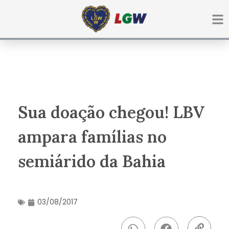
Ir
para
o
conteúdo
Sua doação chegou! LBV
ampara famílias no
semiárido da Bahia
03/08/2017