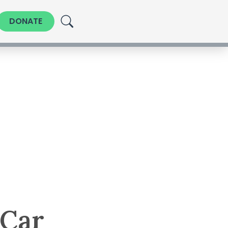
DONATE
 Car