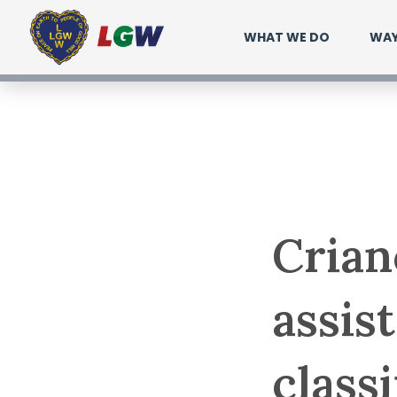
Ir
WHAT WE DO
WAY
para
o
conteúdo
Crian
assis
class