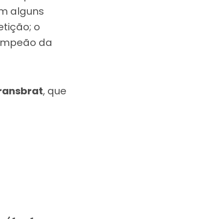
om alguns
etição; o
campeão da
ransbrat
, que