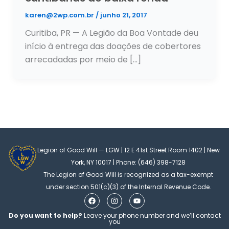
karen@2wp.com.br
/
junho 21, 2017
Curitiba, PR — A Legião da Boa Vontade deu
início à entrega das doações de cobertores
arrecadadas por meio de […]
Legion of Good Will — LGW | 12 E 41st Street Room 1402 | New
York, NY 10017 | Phone: (646) 398-7128
The Legion of Good Will is recognized as a tax-exempt
under section 501(c)(3) of the Internal Revenue Code.
F
I
Y
a
n
o
c
s
u
Do you want to help?
Leave your phone number and we’ll contact
e
t
t
you