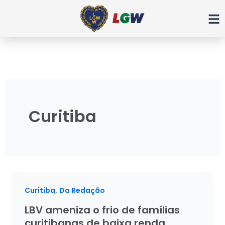
Ir
para
o
conteúdo
Curitiba
,
Curitiba
Da Redação
LBV ameniza o frio de famílias
curitibanas de baixa renda